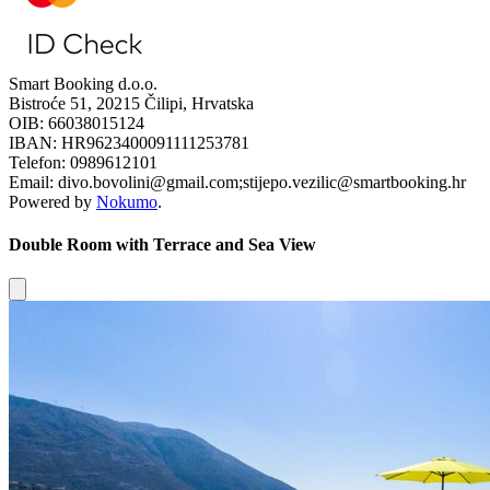
Smart Booking d.o.o.
Bistroće 51, 20215 Čilipi, Hrvatska
OIB: 66038015124
IBAN: HR9623400091111253781
Telefon: 0989612101
Email: divo.bovolini@gmail.com;stijepo.vezilic@smartbooking.hr
Powered by
Nokumo
.
Double Room with Terrace and Sea View
Close modal