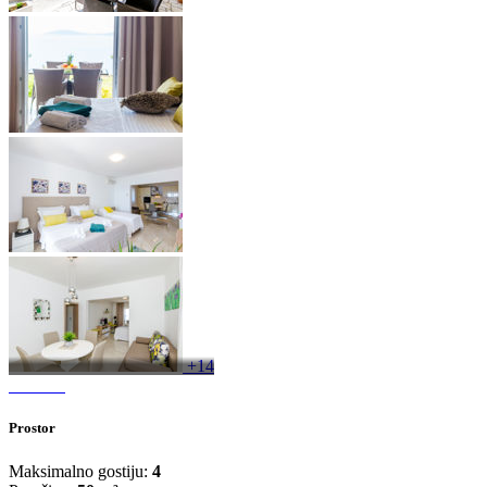
+14
Prostor
Maksimalno gostiju:
4