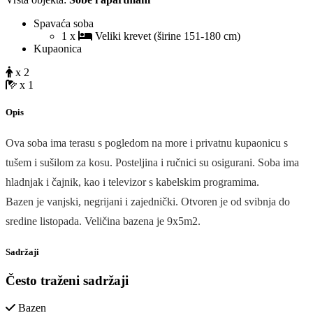
Spavaća soba
1 x
Veliki krevet (širine 151-180 cm)
Kupaonica
x 2
x 1
Opis
Ova soba ima terasu s pogledom na more i privatnu kupaonicu s
tušem i sušilom za kosu. Posteljina i ručnici su osigurani. Soba ima
hladnjak i čajnik, kao i televizor s kabelskim programima.
Bazen je vanjski, negrijani i zajednički. Otvoren je od svibnja do
sredine listopada. Veličina bazena je 9x5m2.
Sadržaji
Često traženi sadržaji
Bazen