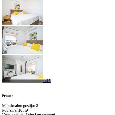
+15
Prostor
Maksimalno gostiju:
2
Površina:
16 m²
Vrsta objekta:
Sobe i apartmani