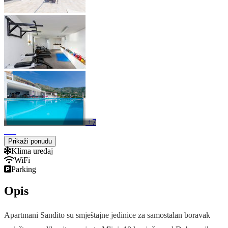
+7
Prikaži ponudu
Klima uređaj
WiFi
Parking
Opis
Apartmani Sandito su smještajne jedinice za samostalan boravak