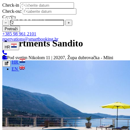
Check-in
Check-out
Gostiju
−
+
Pretraži
+385 98 961 2101
reservations@smartbooking.hr
Apartments Sandito
HR
Pod svetim Nikolom 11 | 20207, Župa dubrovačka - Mlini
HR
EN