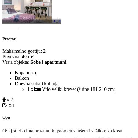
+14
Prostor
Maksimalno gostiju:
2
Površina:
40 m²
Vrsta objekta:
Sobe i apartmani
Kupaonica
Balkon
Dnevna soba i kuhinja
1 x
Vrlo veliki krevet (širine 181-210 cm)
x 2
x 1
Opis
Ovaj studio ima privatnu kupaonicu s tušem i sušilom za kosu.