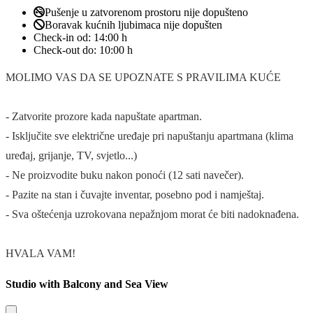
Pušenje u zatvorenom prostoru nije dopušteno
Boravak kućnih ljubimaca nije dopušten
Check-in od:
14:00 h
Check-out do:
10:00 h
MOLIMO VAS DA SE UPOZNATE S PRAVILIMA KUĆE
- Zatvorite prozore kada napuštate apartman.
- Isključite sve električne uređaje pri napuštanju apartmana (klima
uređaj, grijanje, TV, svjetlo...)
- Ne proizvodite buku nakon ponoći (12 sati navečer).
- Pazite na stan i čuvajte inventar, posebno pod i namještaj.
- Sva oštećenja uzrokovana nepažnjom morat će biti nadoknađena.
HVALA VAM!
Studio with Balcony and Sea View