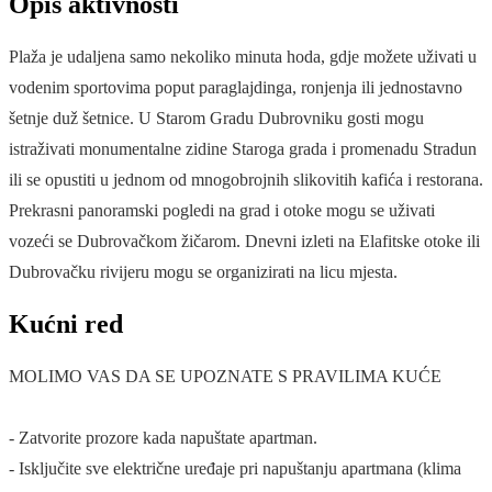
Opis aktivnosti
Plaža je udaljena samo nekoliko minuta hoda, gdje možete uživati u
vodenim sportovima poput paraglajdinga, ronjenja ili jednostavno
šetnje duž šetnice. U Starom Gradu Dubrovniku gosti mogu
istraživati monumentalne zidine Staroga grada i promenadu Stradun
ili se opustiti u jednom od mnogobrojnih slikovitih kafića i restorana.
Prekrasni panoramski pogledi na grad i otoke mogu se uživati
vozeći se Dubrovačkom žičarom. Dnevni izleti na Elafitske otoke ili
Dubrovačku rivijeru mogu se organizirati na licu mjesta.
Kućni red
MOLIMO VAS DA SE UPOZNATE S PRAVILIMA KUĆE
- Zatvorite prozore kada napuštate apartman.
- Isključite sve električne uređaje pri napuštanju apartmana (klima