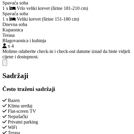
Spavaća soba
1 x
Vrlo veliki krevet (širine 181-210 cm)
Spavaća soba
1 x
Veliki krevet (širine 151-180 cm)
Dnevna soba
Kupaonica
Terasa
Blagovaonica i kuhinja
x 4
Molimo odaberite check-in i check-out datume iznad da biste vidjeli
cijene i dostupnost.
Close modal
Sadržaji
Često traženi sadržaji
Bazen
Klima uređaj
Flat-screen TV
Nepušački
Privatni parking
WiFi
Terasa