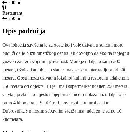
200 m
Restaurant
250 m
Opis područja
Ova lokacija savršena je za goste koji vole uživati u suncu i moru,
budući da je blizu turističkog centra, ali dovoljno daleko da izbjegnu
gužve i zadrže svoj mir i privatnost. More je udaljeno samo 200
metara, tržnica i autobusna stanica nalaze se unutar radijusa od 300
metara. Gosti mogu uživati u lokalnoj kuhinji u restoranu udaljenom
250 metara od objekta. Tu je i mali supermarket udaljen 250 metara.
Cavtat, prekrasno mjesto s lijepom šetnicom i plažama, udaljeno je
samo 4 kilometra, a Stari Grad, povijesni i kulturni centar
Dubrovnika s mnogim zabavnim sadržajima, udaljen je samo 10
kilometara.