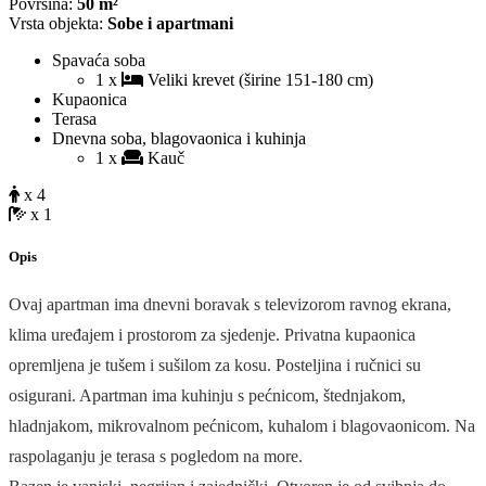
Površina:
50 m²
Vrsta objekta:
Sobe i apartmani
Spavaća soba
1 x
Veliki krevet (širine 151-180 cm)
Kupaonica
Terasa
Dnevna soba, blagovaonica i kuhinja
1 x
Kauč
x 4
x 1
Opis
Ovaj apartman ima dnevni boravak s televizorom ravnog ekrana,
klima uređajem i prostorom za sjedenje. Privatna kupaonica
opremljena je tušem i sušilom za kosu. Posteljina i ručnici su
osigurani. Apartman ima kuhinju s pećnicom, štednjakom,
hladnjakom, mikrovalnom pećnicom, kuhalom i blagovaonicom. Na
raspolaganju je terasa s pogledom na more.