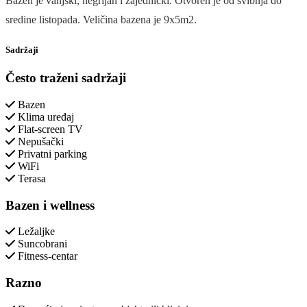
Bazen je vanjski, negrijan i zajednički. Otvoren je od svibnja do
sredine listopada. Veličina bazena je 9x5m2.
Sadržaji
Često traženi sadržaji
Bazen
Klima uređaj
Flat-screen TV
Nepušački
Privatni parking
WiFi
Terasa
Bazen i wellness
Ležaljke
Suncobrani
Fitness-centar
Razno