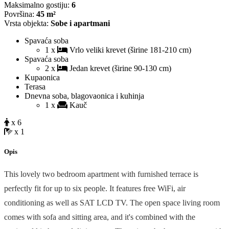
Maksimalno gostiju:
6
Površina:
45 m²
Vrsta objekta:
Sobe i apartmani
Spavaća soba
1 x
Vrlo veliki krevet (širine 181-210 cm)
Spavaća soba
2 x
Jedan krevet (širine 90-130 cm)
Kupaonica
Terasa
Dnevna soba, blagovaonica i kuhinja
1 x
Kauč
x 6
x 1
Opis
This lovely two bedroom apartment with furnished terrace is
perfectly fit for up to six people. It features free WiFi, air
conditioning as well as SAT LCD TV. The open space living room
comes with sofa and sitting area, and it's combined with the