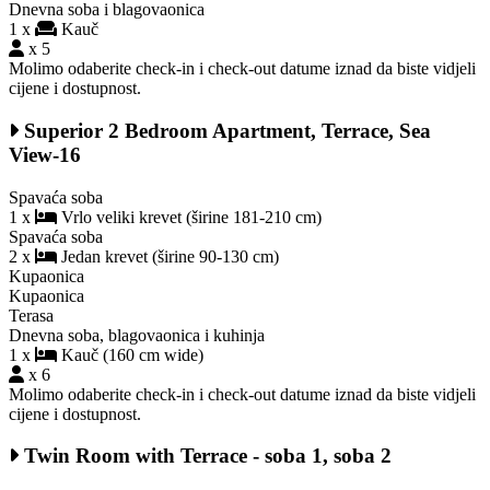
Dnevna soba i blagovaonica
1 x
Kauč
x 5
Molimo odaberite check-in i check-out datume iznad da biste vidjeli
cijene i dostupnost.
Superior 2 Bedroom Apartment, Terrace, Sea
View-16
Spavaća soba
1 x
Vrlo veliki krevet (širine 181-210 cm)
Spavaća soba
2 x
Jedan krevet (širine 90-130 cm)
Kupaonica
Kupaonica
Terasa
Dnevna soba, blagovaonica i kuhinja
1 x
Kauč (160 cm wide)
x 6
Molimo odaberite check-in i check-out datume iznad da biste vidjeli
cijene i dostupnost.
Twin Room with Terrace - soba 1, soba 2