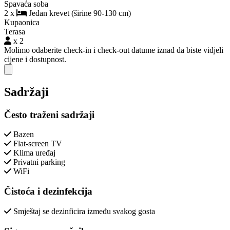
Spavaća soba
2 x
Jedan krevet (širine 90-130 cm)
Kupaonica
Terasa
x 2
Molimo odaberite check-in i check-out datume iznad da biste vidjeli
cijene i dostupnost.
Close modal
Sadržaji
Često traženi sadržaji
Bazen
Flat-screen TV
Klima uređaj
Privatni parking
WiFi
Čistoća i dezinfekcija
Smještaj se dezinficira između svakog gosta