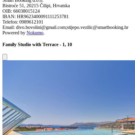
Smart Booking d.o.o.
Bistroće 51, 20215 Čilipi, Hrvatska
OIB: 66038015124
IBAN: HR9623400091111253781
Telefon: 0989612101
Email: divo.bovolini@gmail.com;stijepo.vezilic@smartbooking.hr
Powered by
Nokumo
.
Family Studio with Terrace - 1, 10
Close modal