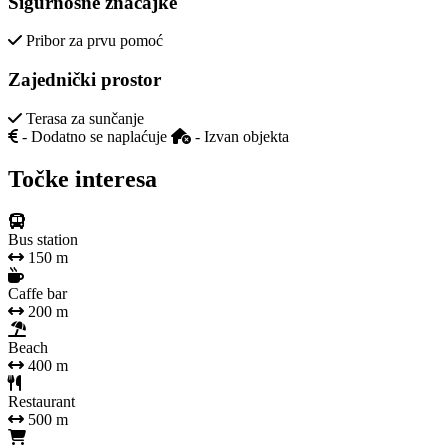
Sigurnosne značajke
Pribor za prvu pomoć
Zajednički prostor
Terasa za sunčanje
- Dodatno se naplaćuje
- Izvan objekta
Točke interesa
Bus station
150 m
Caffe bar
200 m
Beach
400 m
Restaurant
500 m