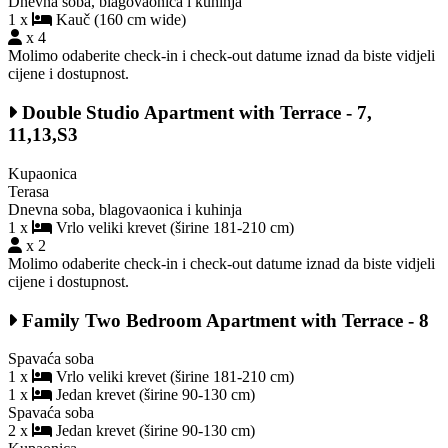
Dnevna soba, blagovaonica i kuhinja
1 x
Kauč (160 cm wide)
x 4
Molimo odaberite check-in i check-out datume iznad da biste vidjeli
cijene i dostupnost.
Double Studio Apartment with Terrace - 7,
11,13,S3
Kupaonica
Terasa
Dnevna soba, blagovaonica i kuhinja
1 x
Vrlo veliki krevet (širine 181-210 cm)
x 2
Molimo odaberite check-in i check-out datume iznad da biste vidjeli
cijene i dostupnost.
Family Two Bedroom Apartment with Terrace - 8
Spavaća soba
1 x
Vrlo veliki krevet (širine 181-210 cm)
1 x
Jedan krevet (širine 90-130 cm)
Spavaća soba
2 x
Jedan krevet (širine 90-130 cm)