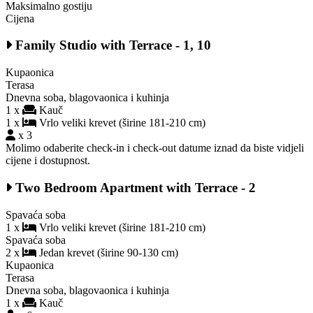
Maksimalno gostiju
Cijena
Family Studio with Terrace - 1, 10
Kupaonica
Terasa
Dnevna soba, blagovaonica i kuhinja
1 x
Kauč
1 x
Vrlo veliki krevet (širine 181-210 cm)
x 3
Molimo odaberite check-in i check-out datume iznad da biste vidjeli
cijene i dostupnost.
Two Bedroom Apartment with Terrace - 2
Spavaća soba
1 x
Vrlo veliki krevet (širine 181-210 cm)
Spavaća soba
2 x
Jedan krevet (širine 90-130 cm)
Kupaonica
Terasa
Dnevna soba, blagovaonica i kuhinja
1 x
Kauč