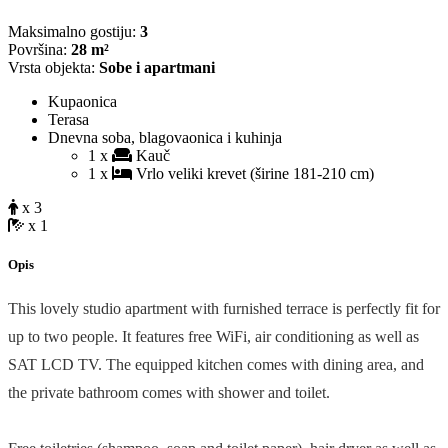
Maksimalno gostiju:
3
Površina:
28 m²
Vrsta objekta:
Sobe i apartmani
Kupaonica
Terasa
Dnevna soba, blagovaonica i kuhinja
1 x
Kauč
1 x
Vrlo veliki krevet (širine 181-210 cm)
x 3
x 1
Opis
This lovely studio apartment with furnished terrace is perfectly fit for
up to two people. It features free WiFi, air conditioning as well as
SAT LCD TV. The equipped kitchen comes with dining area, and
the private bathroom comes with shower and toilet.